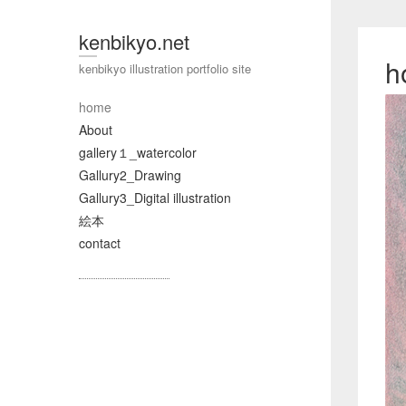
kenbikyo.net
h
kenbikyo illustration portfolio site
home
About
gallery１_watercolor
Gallury2_Drawing
Gallury3_Digital illustration
絵本
contact